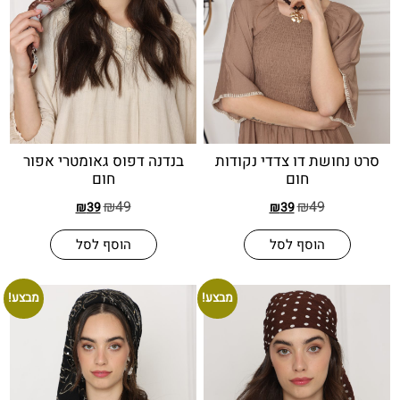
ושת דו צדדי נקודות
בנדנה דפוס גאומטרי אפור
חום
חום
₪
49
₪
49
₪
39
₪
39
הוסף לסל
הוסף לסל
מבצע!
מבצע!