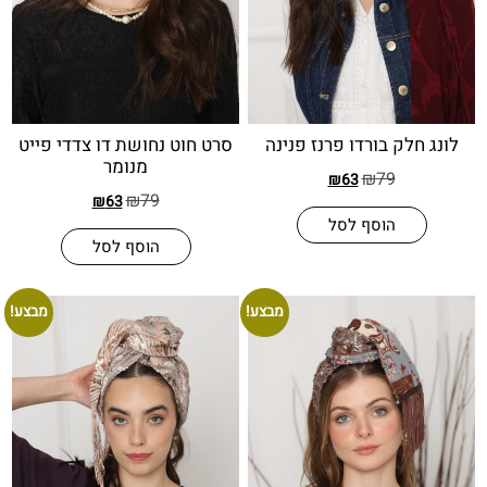
לק בורדו פרנז פנינה
סרט חוט נחושת דו צדדי פייט
מנומר
₪
79
₪
63
₪
79
₪
63
הוסף לסל
הוסף לסל
מבצע!
מבצע!