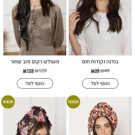
דנה נקודות חום
משולש רקום זהב שחור
₪
129
₪
49
₪
103
₪
39
הוסף לסל
הוסף לסל
מבצע!
מבצע!