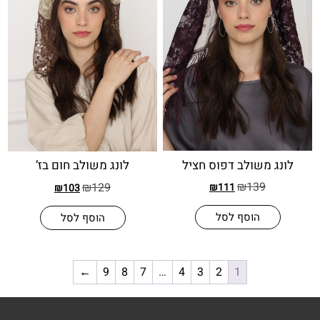
 משולב דפוס חציל
לונג משולב חום בז’
₪
139
₪
129
₪
111
₪
103
הוסף לסל
הוסף לסל
←
9
8
7
…
4
3
2
1