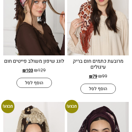
ת כתמים חום בריק
לונג שיפון משולב פייטים חום
עיגולים
₪
129
₪
103
₪
99
₪
79
הוסף לסל
הוסף לסל
מבצע!
מבצע!