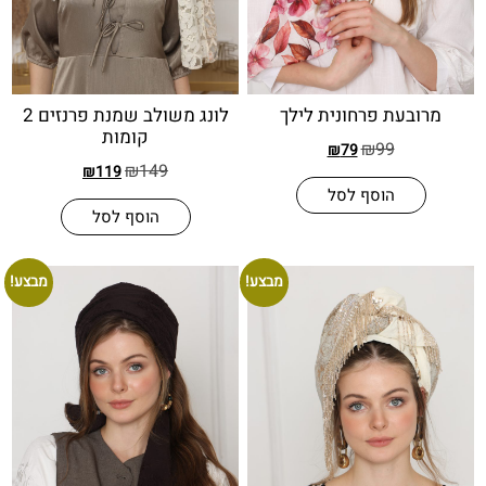
עת פרחונית לילך
לונג משולב שמנת פרנזים 2
קומות
₪
99
₪
79
₪
149
₪
119
הוסף לסל
הוסף לסל
מבצע!
מבצע!