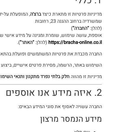
1. כללי
מדיניות פרטיות זו מתארת כיצד
ברצ׳ה
, המופעלת על-יד
שמשרדיה ברחוב ההגנה 23, רחובות
(להלן:
“החברה”
)
אוספת, עושה שימוש, שומרת ומגינה על מידע אישי של
https://bracha-online.co.il
(להלן:
“האתר”
).
החברה מכבדת את פרטיות המשתמשים ופועלת בהתאם
השימוש באתר, הרשמה, מסירת פרטים אישיים, ביצוע 
מדיניות זו מהווה
חלק בלתי נפרד מתקנון ותנאי השימו
2. איזה מידע אנו אוספים
החברה עשויה לאסוף את סוגי המידע הבאים:
מידע הנמסר מרצון