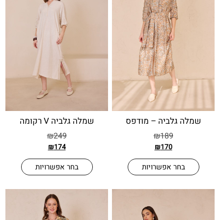
שמלה גלביה V רקומה
 גלביה – מודפס
₪
249
₪
189
₪
174
₪
170
בחר אפשרויות
בחר אפשרויות