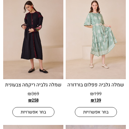
לביה פפלום בורדורה
שמלה גלביה ריקמה צבעונית
₪
369
₪
199
₪
258
₪
139
בחר אפשרויות
בחר אפשרויות